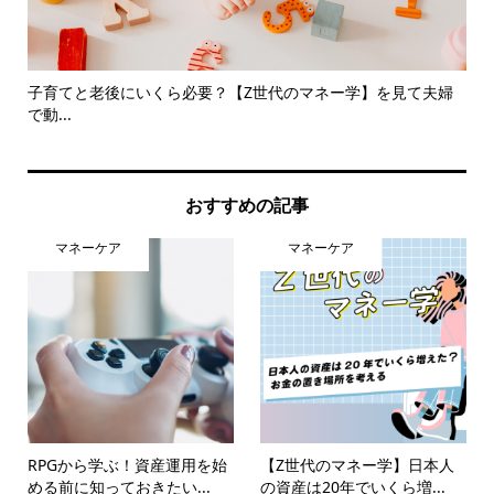
夫婦
YouTube【72 ch.】八木エミリーさんに学ぶ、新時代...
き
おすすめの記事
マネーケア
マネーケア
RPGから学ぶ！資産運用を始
【Z世代のマネー学】日本人
める前に知っておきたい...
の資産は20年でいくら増...