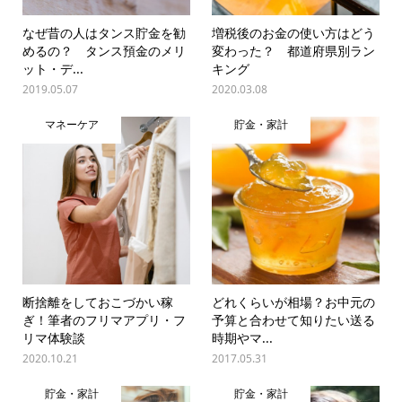
なぜ昔の人はタンス貯金を勧
増税後のお金の使い方はどう
めるの？ タンス預金のメリ
変わった？ 都道府県別ラン
ット・デ...
キング
2019.05.07
2020.03.08
マネーケア
貯金・家計
断捨離をしておこづかい稼
どれくらいが相場？お中元の
ぎ！筆者のフリマアプリ・フ
予算と合わせて知りたい送る
リマ体験談
時期やマ...
2020.10.21
2017.05.31
貯金・家計
貯金・家計