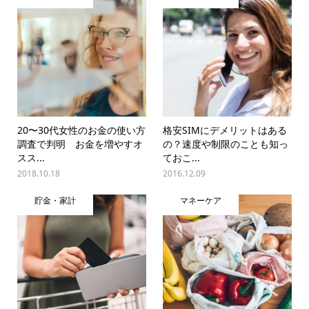
20〜30代女性のお金の使い方
格安SIMにデメリットはある
調査で判明 お金を増やすオ
の？速度や制限のことも知っ
スス...
ておこ...
2018.10.18
2016.12.09
貯金・家計
マネーケア