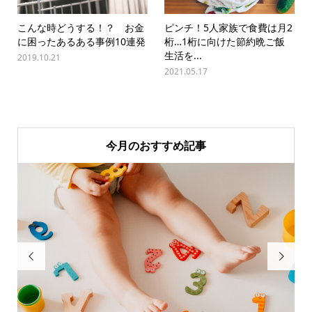
こんな時どうする！？ お金
ピンチ！5人家族で食費は月2
に困ったあるある事例10連発
桁…1桁に向けた節約晩ご飯
生活を...
2019.10.21
2021.05.17
今月のおすすめ記事

