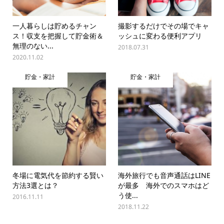
一人暮らしは貯めるチャン
撮影するだけでその場でキャ
ス！収支を把握して貯金術＆
ッシュに変わる便利アプリ
無理のない...
2018.07.31
2020.11.02
貯金・家計
貯金・家計
冬場に電気代を節約する賢い
海外旅行でも音声通話はLINE
方法3選とは？
が最多 海外でのスマホはど
う使...
2016.11.11
2018.11.22