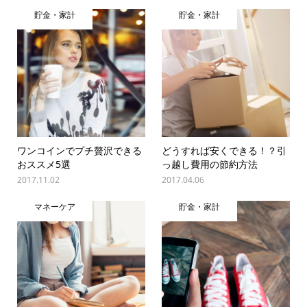
貯金・家計
貯金・家計
ワンコインでプチ贅沢できる
どうすれば安くできる！？引
おススメ5選
っ越し費用の節約方法
2017.11.02
2017.04.06
マネーケア
貯金・家計