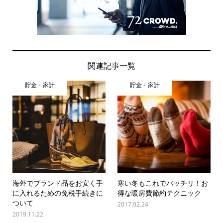
関連記事一覧
貯金・家計
貯金・家計
海外でブランド品をお安く手
寒い冬もこれでバッチリ！お
に入れるための免税手続きに
得な暖房費節約テクニック
ついて
2017.02.24
2019.11.22