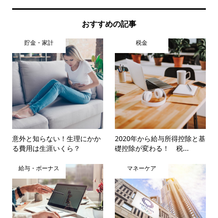
おすすめの記事
貯金・家計
税金
意外と知らない！生理にかか
2020年から給与所得控除と基
る費用は生涯いくら？
礎控除が変わる！ 税...
給与・ボーナス
マネーケア