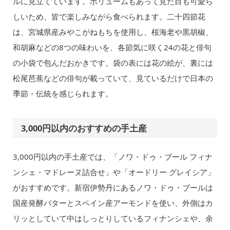
ルに見立てています。ボリュームもあって見た目も可愛ら
しいため、皆で楽しみながら食べられます。二十四節花
は、宮城県産みやこがねもちを使用し、桜海老や黒胡椒、
和胡麻などの8つの味わいを、各節気に咲く24の花と俳句
の小袋で包んだおかきです。袋の表には花の絵が、裏には
松尾芭蕉などの俳句が載っていて、見ているだけで日本の
季節・伝統を感じられます。
3,000円以内のおすすめの手土産
3,000円以内の手土産では、「ノワ・ドゥ・ブール フィナ
ンシェ・マドレーヌ詰合せ」や「オードリー グレイシア」
がおすすめです。新宿伊勢丹にあるノワ・ドゥ・ブールは
国産発酵バターとスペイン産アーモンドを使い、外側はカ
リッとしていて中はしっとりしているフィナンシェや、余