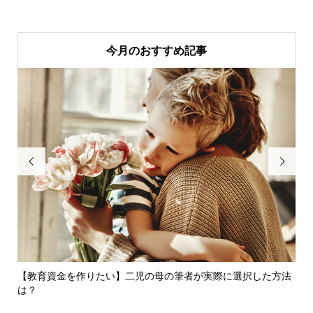
今月のおすすめ記事


た理
【教育資金を作りたい】二児の母の筆者が実際に選択した方法
今
は？
知..