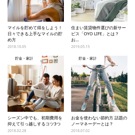
マイルを貯めて得をしよう！
住まい賃貸物件選びの新サー
日々できる上手なマイルの貯
ビス「OYO LIFE」とは？
め方
お...
2018.10.05
2019.05.15
貯金・家計
貯金・家計
シーズン中でも、初期費用を
お金を使わない節約方 話題の
抑えて引っ越しするコツ3つ
ノーマネーデーとは？
2018.02.28
2018.07.02