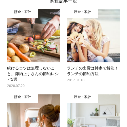
関連記事一覧
貯金・家計
貯金・家計
続けるコツは無理しないこ
ランチの出費は持参で解決！
と。節約上手さんの節約レシ
ランチの節約方法
ピ5選
2017.01.10
2020.07.20
貯金・家計
貯金・家計