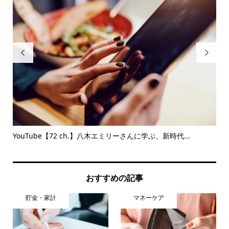


体験
YouTube【72 ch.】八木エミリーさんに学ぶ、新時代...
コ
対応.
おすすめの記事
貯金・家計
マネーケア