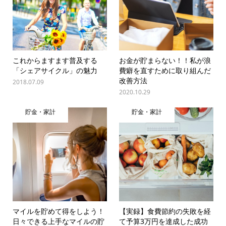
これからますます普及する
お金が貯まらない！！私が浪
「シェアサイクル」の魅力
費癖を直すために取り組んだ
改善方法
2018.07.09
2020.10.29
貯金・家計
貯金・家計
マイルを貯めて得をしよう！
【実録】食費節約の失敗を経
日々できる上手なマイルの貯
て予算3万円を達成した成功