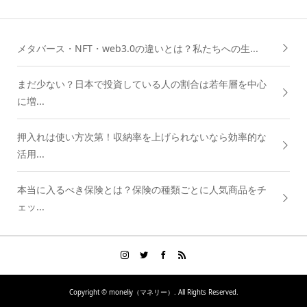
メタバース・NFT・web3.0の違いとは？私たちへの生...
まだ少ない？日本で投資している人の割合は若年層を中心
に増...
押入れは使い方次第！収納率を上げられないなら効率的な
活用...
本当に入るべき保険とは？保険の種類ごとに人気商品をチ
ェッ...
Copyright ©
moneliy（マネリー）. All Rights Reserved.