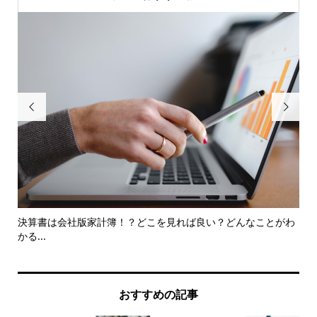


とめ
決算書は会社版家計簿！？どこを見れば良い？どんなことがわ
収
かる...
と..
おすすめの記事