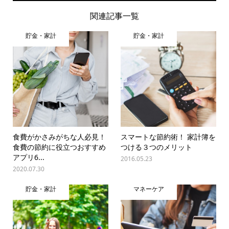
関連記事一覧
貯金・家計
貯金・家計
食費がかさみがちな人必見！
スマートな節約術！ 家計簿を
食費の節約に役立つおすすめ
つける３つのメリット
アプリ6...
2016.05.23
2020.07.30
貯金・家計
マネーケア