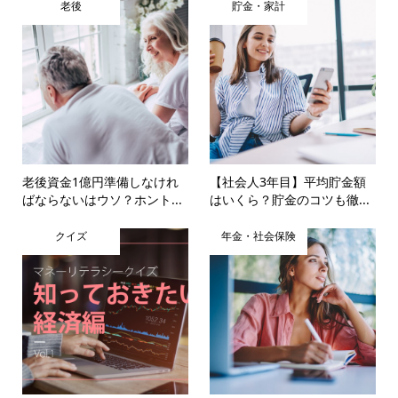
老後
貯金・家計
老後資金1億円準備しなけれ
【社会人3年目】平均貯金額
ばならないはウソ？ホント...
はいくら？貯金のコツも徹...
クイズ
年金・社会保険