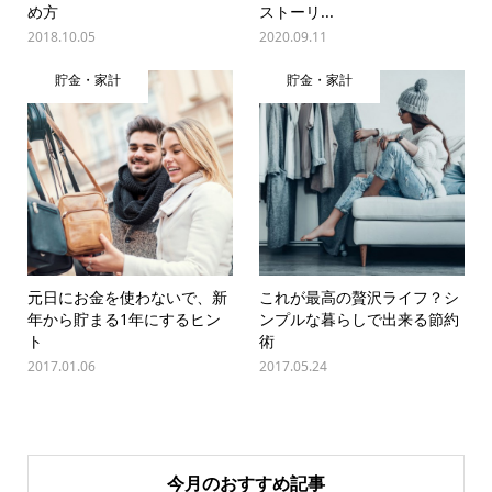
め方
ストーリ...
2018.10.05
2020.09.11
貯金・家計
貯金・家計
元日にお金を使わないで、新
これが最高の贅沢ライフ？シ
年から貯まる1年にするヒン
ンプルな暮らしで出来る節約
ト
術
2017.01.06
2017.05.24
今月のおすすめ記事