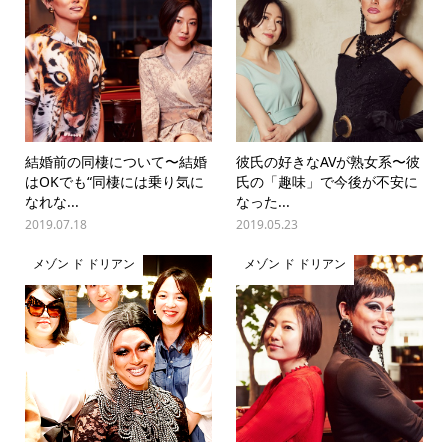
結婚前の同棲について〜結婚
彼氏の好きなAVが熟女系〜彼
はOKでも“同棲には乗り気に
氏の「趣味」で今後が不安に
なれな...
なった...
2019.07.18
2019.05.23
メゾン ド ドリアン
メゾン ド ドリアン