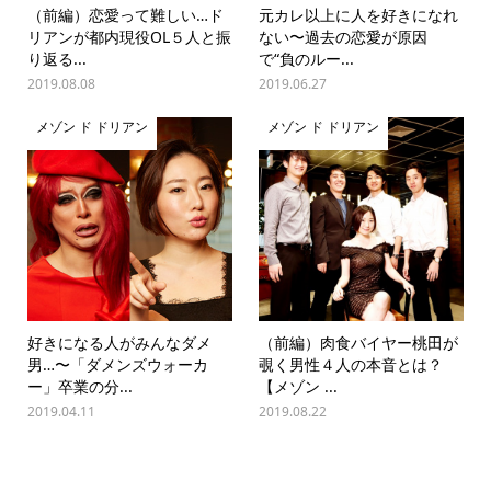
（前編）恋愛って難しい…ド
元カレ以上に人を好きになれ
リアンが都内現役OL５人と振
ない〜過去の恋愛が原因
り返る...
で“負のルー...
2019.08.08
2019.06.27
メゾン ド ドリアン
メゾン ド ドリアン
好きになる人がみんなダメ
（前編）肉食バイヤー桃田が
男…〜「ダメンズウォーカ
覗く男性４人の本音とは？
ー」卒業の分...
【メゾン ...
2019.04.11
2019.08.22