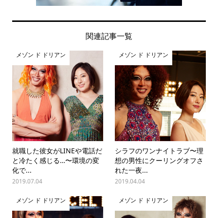
関連記事一覧
メゾン ド ドリアン
メゾン ド ドリアン
就職した彼女がLINEや電話だ
シラフのワンナイトラブ〜理
と冷たく感じる…〜環境の変
想の男性にクーリングオフさ
化で...
れた一夜...
2019.07.04
2019.04.04
メゾン ド ドリアン
メゾン ド ドリアン