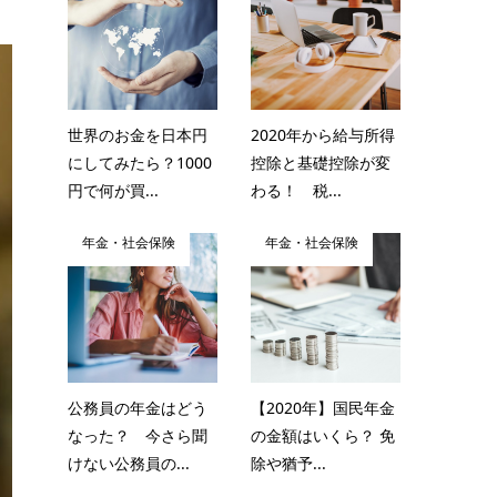
世界のお金を日本円
2020年から給与所得
にしてみたら？1000
控除と基礎控除が変
円で何が買...
わる！ 税...
年金・社会保険
年金・社会保険
公務員の年金はどう
【2020年】国民年金
なった？ 今さら聞
の金額はいくら？ 免
けない公務員の...
除や猶予...