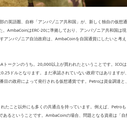
部の英語圏、自称「アンバゾニア共和国」が、新しく独自の仮想
た。AmbaCoinはERC-20に準拠しており、アンバゾニア共和国は現
アンバゾニア自治政府は、AmbaCoinを自国通貨にしたいと考え
MBAトークンのうち。20,000以上が買われたということです。ICOは
価格は0.25ドルとなります。まだ承認されていない政府ではありますが
で2番目の政府によって発行される仮想通貨です。Petroは資金調達と
て生まれたこと以外にも多くの共通点を持っています。例えば、Petroも
貨であるということです。AmbaCoinの場合、問題となる資産は「自