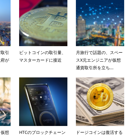
貨取引
ビットコインの取引量、
月旅行で話題の、スペー
政府が
マスターカードに接近
スX元エンジニアが仮想
通貨取引所を立ち...
、仮想
HTCのブロックチェーン
ドージコインは復活する