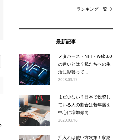
ランキング一覧
最新記事
メタバース・NFT・web3.0
の違いとは？私たちへの生
活に影響って...
2023.03.17
まだ少ない？日本で投資し
ている人の割合は若年層を
中心に増加傾向
2023.03.16
押入れは使い方次第！収納