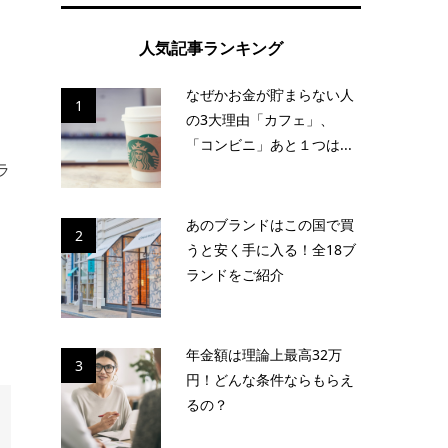
人気記事ランキング
。
そ
なぜかお金が貯まらない人
1
の3大理由「カフェ」、
「コンビニ」あと１つは...
ラ
し
あのブランドはこの国で買
2
うと安く手に入る！全18ブ
ランドをご紹介
年金額は理論上最高32万
3
円！どんな条件ならもらえ
るの？