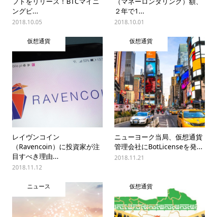
フトをリリース！BTCマイニ
（マネーロンダリング）額、
ングビ...
２年で1...
2018.10.05
2018.10.01
仮想通貨
仮想通貨
レイヴンコイン
ニューヨーク当局、仮想通貨
（Ravencoin）に投資家が注
管理会社にBotLicenseを発...
目すべき理由...
2018.11.21
2018.11.12
ニュース
仮想通貨