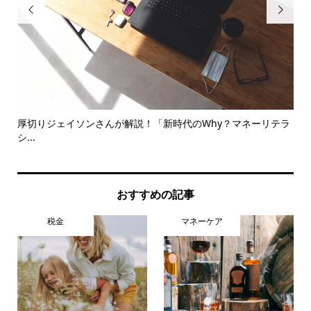


法
厚切りジェイソンさんが解説！「新時代のWhy？マネーリテラ
【
シ...
介
おすすめの記事
税金
マネーケア