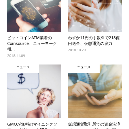
ビットコインATM業者の
わずか11円の手数料で218億
Coinsource、ニューヨーク
円送金、仮想通貨の底力
州...
2018.10.29
2018.11.09
ニュース
ニュース
GMOが無料のマイニングソ
仮想通貨取引所での資金洗浄