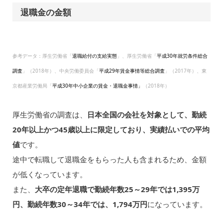
退職金の金額
参考データ：厚生労働省「
退職給付の支給実態
」、厚生労働省「
平成30年就労条件総合
調査
」（2018年）、中央労働委員会「
平成29年賃金事情等総合調査
」（2017年）、東
京都産業労働局「
平成30年中小企業の賃金・退職金事情」
（2018年）
厚生労働省の調査は、
日本全国の会社を対象として、勤続
20年以上かつ45歳以上に限定しており、実績払いでの平均
値
です。
途中で転職して退職金をもらった人も含まれるため、金額
が低くなっています。
また、
大卒の定年退職で勤続年数25～29年では1,395万
円、勤続年数30～34年では、1,794万円
になっています。