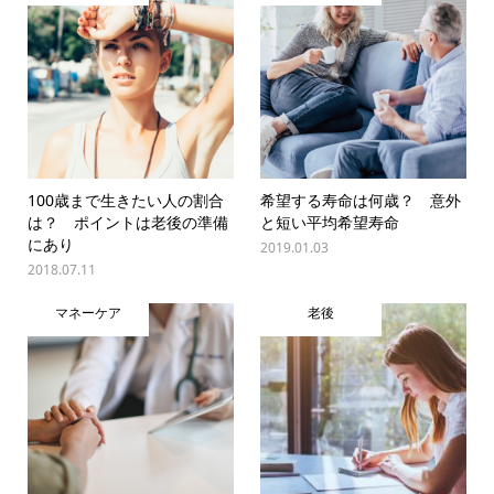
100歳まで生きたい人の割合
希望する寿命は何歳？ 意外
は？ ポイントは老後の準備
と短い平均希望寿命
にあり
2019.01.03
2018.07.11
マネーケア
老後