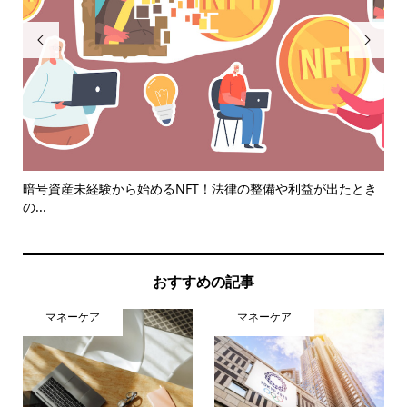


..
暗号資産未経験から始めるNFT！法律の整備や利益が出たとき
コ
の...
おすすめの記事
マネーケア
マネーケア