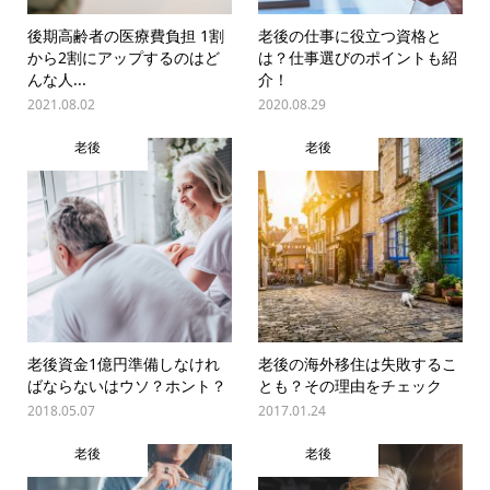
後期高齢者の医療費負担 1割
老後の仕事に役立つ資格と
から2割にアップするのはど
は？仕事選びのポイントも紹
んな人...
介！
2021.08.02
2020.08.29
老後
老後
老後資金1億円準備しなけれ
老後の海外移住は失敗するこ
ばならないはウソ？ホント？
とも？その理由をチェック
2018.05.07
2017.01.24
老後
老後