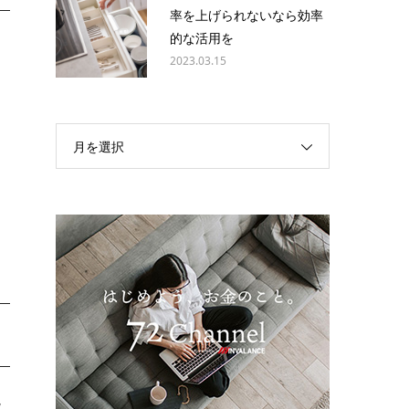
率を上げられないなら効率
的な活用を
制
2023.03.15
。
く
月を選択
に
に
現