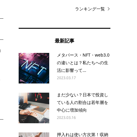
ランキング一覧
最新記事
ロ
メタバース・NFT・web3.0
ゆ
の違いとは？私たちへの生
活に影響って...
生
2023.03.17
ッ
まだ少ない？日本で投資し
ている人の割合は若年層を
中心に増加傾向
2023.03.16
押入れは使い方次第！収納