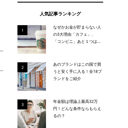
し
人気記事ランキング
海
なぜかお金が貯まらない人
1
の3大理由「カフェ」、
「コンビニ」あと１つは...
あのブランドはこの国で買
2
うと安く手に入る！全18ブ
ランドをご紹介
場
年金額は理論上最高32万
3
円！どんな条件ならもらえ
の
るの？