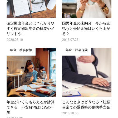
確定拠出年金とは？わかりや
国民年金の未納分 今から支
すく確定拠出年金の概要やメ
払うと受給金額はいくら上が
リットや...
る？
2020.05.10
2018.07.23
年金・社会保険
年金・社会保険
年金がいくらもらえるか計算
こんなときはどうなる？妊娠
できる 不安解消はじめの一
異常での退職時の傷病手当金
歩
2016.10.06