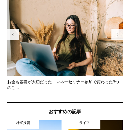


お金も基礎が大切だった！マネーセミナー参加で変わった3つ
【2
のこ...
おすすめの記事
株式投資
ライフ