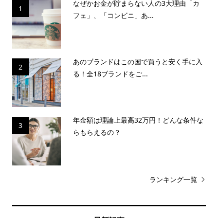
なぜかお金が貯まらない人の3大理由「カ
1
フェ」、「コンビニ」あ...
あのブランドはこの国で買うと安く手に入
2
る！全18ブランドをご...
年金額は理論上最高32万円！どんな条件な
3
らもらえるの？
ランキング一覧