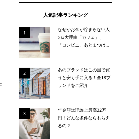
役
人気記事ランキング
なぜかお金が貯まらない人
1
の3大理由「カフェ」、
「コンビニ」あと１つは...
あのブランドはこの国で買
2
うと安く手に入る！全18ブ
た
ランドをご紹介
が
年金額は理論上最高32万
半
3
円！どんな条件ならもらえ
ま
るの？