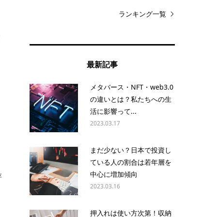
ランキング一覧
業
最新記事
メタバース・NFT・web3.0
の違いとは？私たちへの生
活に影響って...
2023.03.17
まだ少ない？日本で投資し
ている人の割合は若年層を
中心に増加傾向
存
2023.03.16
押入れは使い方次第！収納