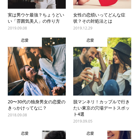
実は男ウケ最強？ちょうどい
女性の恋煩いってどんな症
い「雰囲気美人」の作り方
状？その対処法とは
2019.09.08
2019.12.29
恋愛
恋愛
20〜30代の独身男女の恋愛の
脱マンネリ！カップルで行き
きっかけってなに？
たい東京の穴場デートスポッ
ト4選
2018.09.08
2019.09.05
恋愛
恋愛