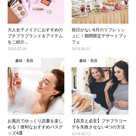
大人女子メイクにおすすめの
祝日がない6月のリフレッシ
プチプラブランド＆アイテム
ュに！期間限定デザートブッ
をご紹介...
フェ
2020.02.28
2018.06.01
趣味・美容
趣味・美容
お風呂でゆっくり読書を楽し
【高見え必至】プチプラコー
める！便利なおすすめバスグ
デを失敗させない4つの方法
ッズ4選
2019.09.12