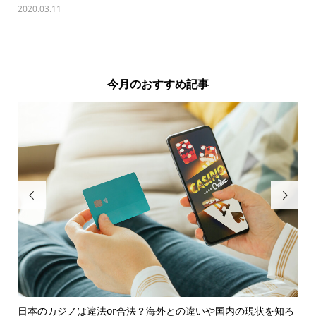
2020.03.11
今月のおすすめ記事


を受
日本のカジノは違法or合法？海外との違いや国内の現状を知ろ
こ