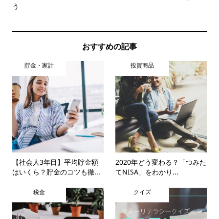
う
受..
おすすめの記事
貯金・家計
投資商品
【社会人3年目】平均貯金額
2020年どう変わる？「つみた
はいくら？貯金のコツも徹...
てNISA」をわかり...
税金
クイズ