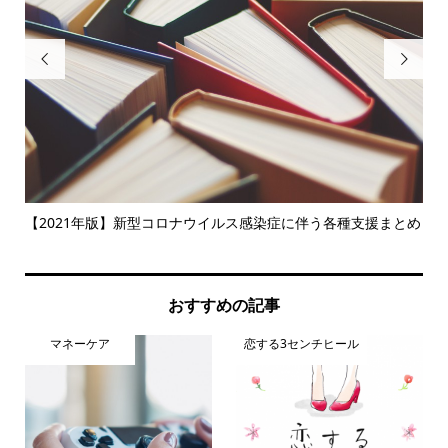


マ
【2021年版】新型コロナウイルス感染症に伴う各種支援まとめ
部
る
おすすめの記事
マネーケア
恋する3センチヒール