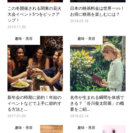
この冬開催される関東の花火
日本の映画料金は世界一○○！
大会イベント5つをピックア
お得に映画を楽しむには？
ップ！
2018.05.18
2019.11.30
趣味・美容
趣味・美容
新年会の時期に節約！年始の
名作が生まれる瞬間を体感で
イベントなどで上手に節約す
きる？「谷川俊太郎展」の概
る方法と...
要をご紹...
2017.01.09
2018.02.14
趣味・美容
趣味・美容