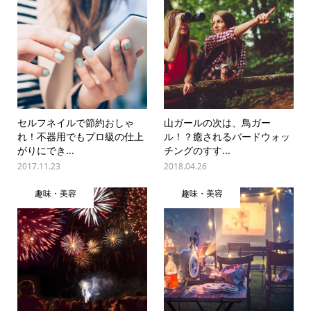
セルフネイルで節約おしゃ
山ガールの次は、鳥ガー
れ！不器用でもプロ級の仕上
ル！？癒されるバードウォッ
がりにでき...
チングのすす...
2017.11.23
2018.04.26
趣味・美容
趣味・美容