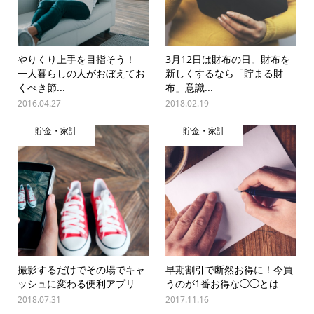
やりくり上手を目指そう！
3月12日は財布の日。財布を
一人暮らしの人がおぼえてお
新しくするなら「貯まる財
くべき節...
布」意識...
2016.04.27
2018.02.19
貯金・家計
貯金・家計
撮影するだけでその場でキャ
早期割引で断然お得に！今買
ッシュに変わる便利アプリ
うのが1番お得な◯◯とは
2018.07.31
2017.11.16