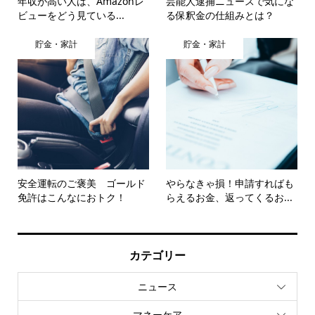
年収が高い人は、Amazonレ
芸能人逮捕ニュースで気にな
ビューをどう見ている...
る保釈金の仕組みとは？
貯金・家計
貯金・家計
安全運転のご褒美 ゴールド
やらなきゃ損！申請すればも
免許はこんなにおトク！
らえるお金、返ってくるお...
カテゴリー
ニュース
マネーケア