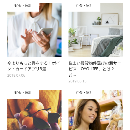
貯金・家計
貯金・家計
今よりもっと得をする！ポイ
住まい賃貸物件選びの新サー
ントカードアプリ3選
ビス「OYO LIFE」とは？
お...
2018.07.06
2019.05.15
貯金・家計
貯金・家計