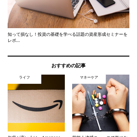
とき
知って損なし！投資の基礎を学べる話題の資産形成セミナーを
コ
レポ...
新事.
おすすめの記事
ライフ
マネーケア