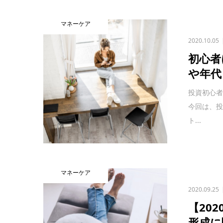
マネーケア
2020.10.05
初心者
や年代
投資初心
今回は、
ト...
マネーケア
2020.09.25
【20
形成に