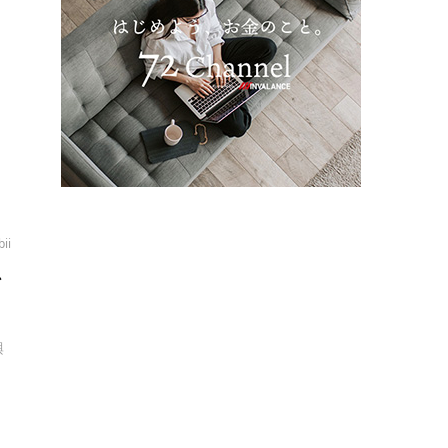
報
bii
始
興