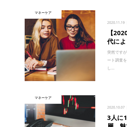
マネーケア
2020.11.19
【20
代によ
突然です
ート調査
し...
マネーケア
2020.10.07
3人に
層、魅