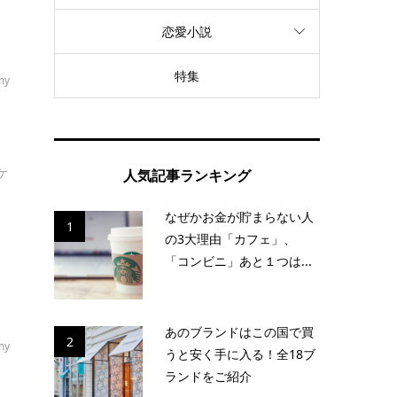
恋愛小説
特集
my
ケ
人気記事ランキング
なぜかお金が貯まらない人
1
の3大理由「カフェ」、
「コンビニ」あと１つは...
あのブランドはこの国で買
2
my
うと安く手に入る！全18ブ
ランドをご紹介