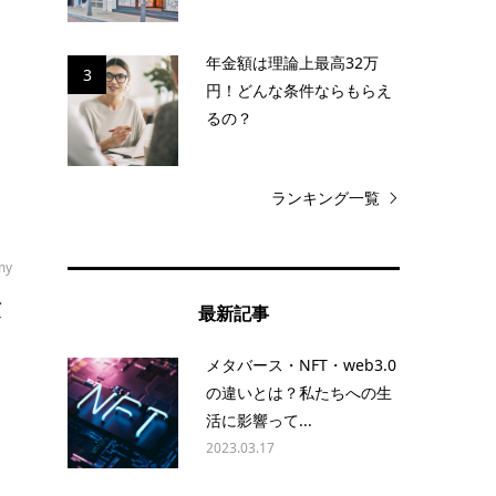
今
年金額は理論上最高32万
3
円！どんな条件ならもらえ
るの？
ランキング一覧
my
験
最新記事
メタバース・NFT・web3.0
の違いとは？私たちへの生
活に影響って...
2023.03.17