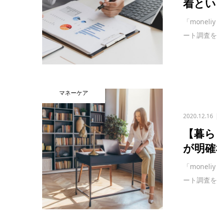
着とい
「mone
ート調査を
マネーケア
2020.12.16
【暮ら
が明確
「mone
ート調査を