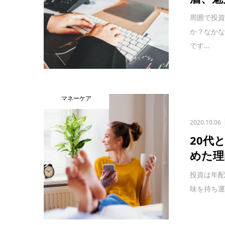
周囲で投
か？なか
です...
マネーケア
2020.10.06
20代
めた理
投資は年配
味を持ち運