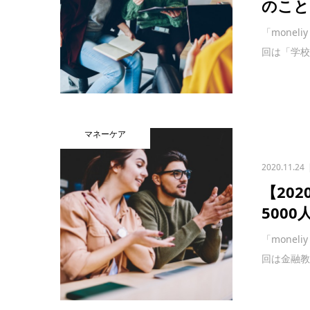
のこと
「mone
回は「学校
マネーケア
2020.11.24
【20
5000
「mone
回は金融教