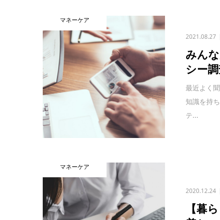
マネーケア
2021.08.27
みんな
シー調
最近よく
知識を持ち
テ...
マネーケア
2020.12.24
【暮ら