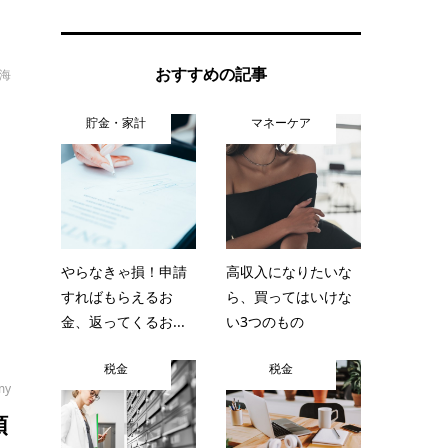
おすすめの記事
海
ラ
貯金・家計
マネーケア
る
やらなきゃ損！申請
高収入になりたいな
すればもらえるお
ら、買ってはいけな
金、返ってくるお...
い3つのもの
税金
税金
my
頓