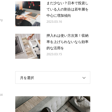
まだ少ない？日本で投資し
ている人の割合は若年層を
中心に増加傾向
my
2023.03.16
押入れは使い方次第！収納
率を上げられないなら効率
ケ
的な活用を
答
2023.03.15
月を選択
bii