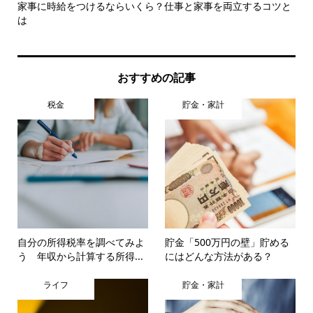
家事に時給をつけるならいくら？仕事と家事を両立するコツと
確
は
ェッ.
おすすめの記事
税金
貯金・家計
自分の所得税率を調べてみよ
貯金「500万円の壁」貯める
う 年収から計算する所得...
にはどんな方法がある？
ライフ
貯金・家計