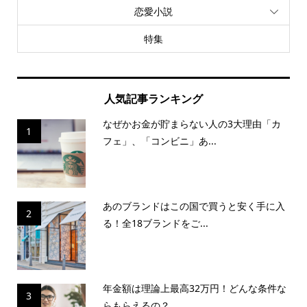
恋愛小説
特集
人気記事ランキング
なぜかお金が貯まらない人の3大理由「カ
1
フェ」、「コンビニ」あ...
あのブランドはこの国で買うと安く手に入
2
る！全18ブランドをご...
年金額は理論上最高32万円！どんな条件な
3
らもらえるの？