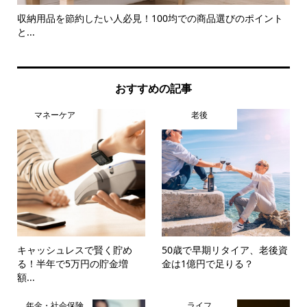
ーを
収納用品を節約したい人必見！100均での商品選びのポイント
ト
と...
収納.
おすすめの記事
マネーケア
老後
キャッシュレスで賢く貯め
50歳で早期リタイア、老後資
る！半年で5万円の貯金増
金は1億円で足りる？
額...
年金・社会保険
ライフ