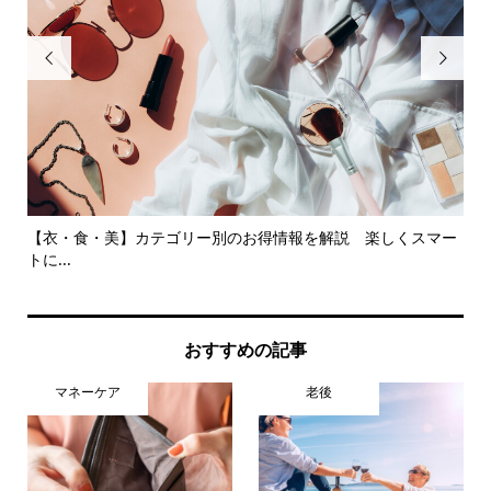


【衣・食・美】カテゴリー別のお得情報を解説 楽しくスマー
楽
トに...
ー..
おすすめの記事
マネーケア
老後