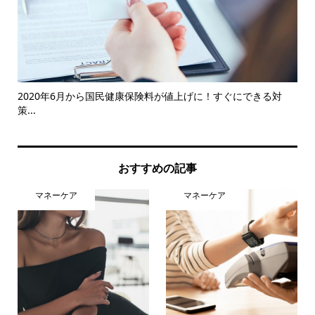
ト銀
2020年6月から国民健康保険料が値上げに！すぐにできる対
グ
策...
談..
おすすめの記事
マネーケア
マネーケア