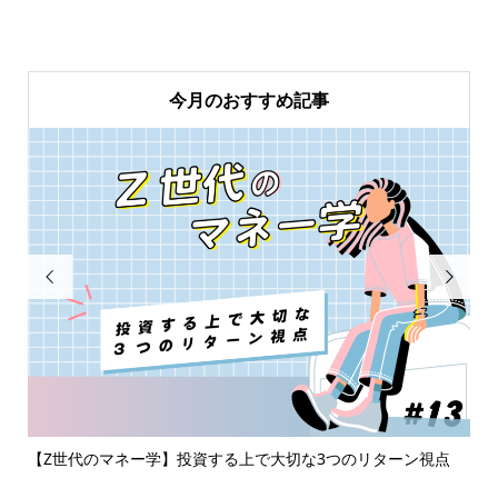
今月のおすすめ記事


商
【Z世代のマネー学】投資する上で大切な3つのリターン視点
20