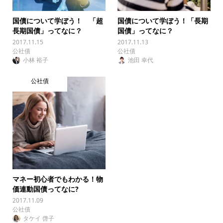
国債について学ぼう！ 「超
国債について学ぼう！「長期
長期国債」ってなに？
国債」ってなに？
2017.11.15
2017.11.13
公社債
公社債
小林 裕子
池田 幸代
公社債
マネー初心者でもわかる！物
価連動国債ってなに?
2017.11.09
公社債
タケイ 啓子