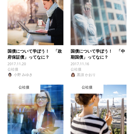
国債について学ぼう！ 「政
国債について学ぼう！ 「中
府保証債」ってなに？
期国債」ってなに？
2017.11.20
2017.11.16
公社債
公社債
小野 みゆき
黒須 かおり
公社債
公社債