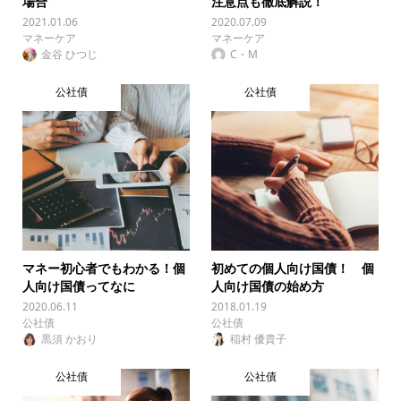
場合
注意点も徹底解説！
2021.01.06
2020.07.09
マネーケア
マネーケア
金谷 ひつじ
C・M
公社債
公社債
マネー初心者でもわかる！個
初めての個人向け国債！ 個
人向け国債ってなに
人向け国債の始め方
2020.06.11
2018.01.19
公社債
公社債
黒須 かおり
稲村 優貴子
公社債
公社債