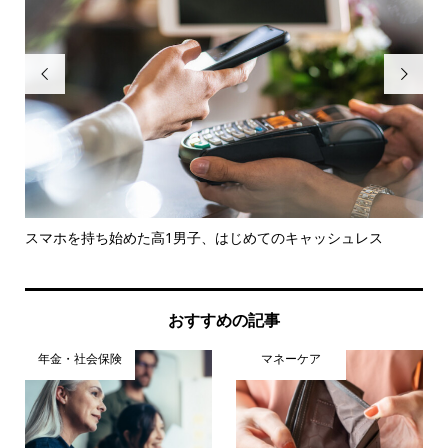


.
スマホを持ち始めた高1男子、はじめてのキャッシュレス
【
教え.
おすすめの記事
年金・社会保険
マネーケア