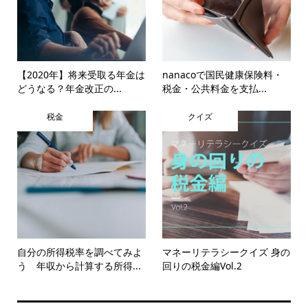
【2020年】将来受取る年金は
nanacoで国民健康保険料・
どうなる？年金改正の...
税金・公共料金を支払...
税金
クイズ
自分の所得税率を調べてみよ
マネーリテラシークイズ 身の
う 年収から計算する所得...
回りの税金編Vol.2