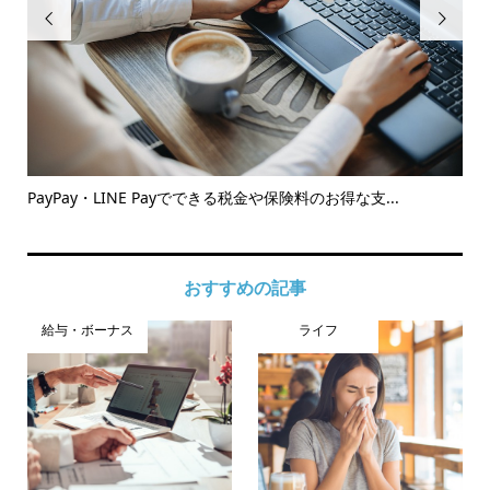


PayPay・LINE Payでできる税金や保険料のお得な支...
こ
受..
おすすめの記事
給与・ボーナス
ライフ