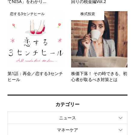
てNISA」をわかり...
回りの税金編Vol.2
恋する3センチヒール
株式投資
第1話：再会／恋する3センチ
株価下落！ その時できる、初
ヒール
心者が取るべき対策とは
カテゴリー
ニュース
マネーケア