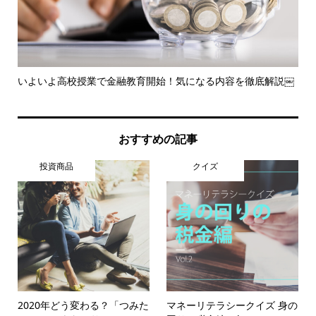
整理
いよいよ高校授業で金融教育開始！気になる内容を徹底解説￼
知
レポ.
おすすめの記事
投資商品
クイズ
2020年どう変わる？「つみた
マネーリテラシークイズ 身の