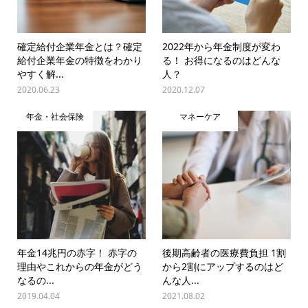
確定給付企業年金とは？確定
2022年から年金制度が変わ
給付企業年金の特徴をわかり
る！ お得になるのはどんな
やすく解...
人？
2020.06.23
2020.12.07
年金・社会保険
マネーケア
年金14兆円の赤字！ 赤字の
後期高齢者の医療費負担 1割
理由やこれからの年金がどう
から2割にアップするのはど
なるの...
んな人...
2019.04.04
2021.08.02