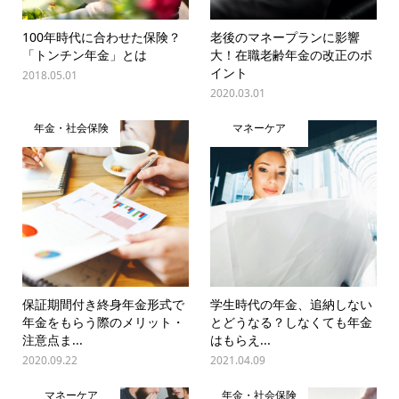
100年時代に合わせた保険？
老後のマネープランに影響
「トンチン年金」とは
大！在職老齢年金の改正のポ
イント
2018.05.01
2020.03.01
年金・社会保険
マネーケア
保証期間付き終身年金形式で
学生時代の年金、追納しない
年金をもらう際のメリット・
とどうなる？しなくても年金
注意点ま...
はもらえ...
2020.09.22
2021.04.09
マネーケア
年金・社会保険