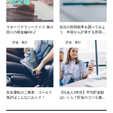
マネーリテラシークイズ 身の
自分の所得税率を調べてみよ
回りの税金編Vol.2
う 年収から計算する所得...
貯金・家計
貯金・家計
安全運転のご褒美 ゴールド
【社会人3年目】平均貯金額
免許はこんなにおトク！
はいくら？貯金のコツも徹...