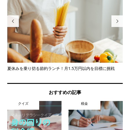


夏休みを乗り切る節約ランチ！月1.5万円以内を目標に挑戦
今
率的.
おすすめの記事
クイズ
税金