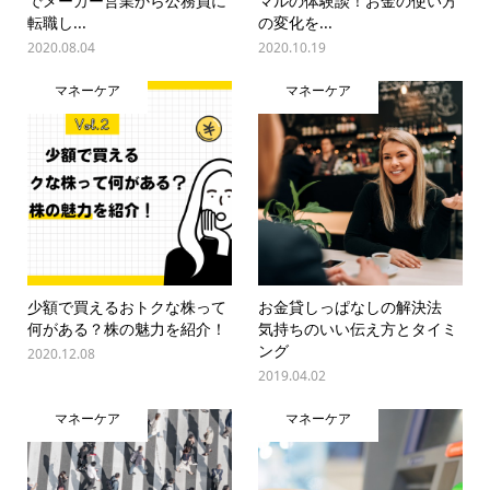
でメーカー営業から公務員に
マルの体験談！お金の使い方
転職し...
の変化を...
2020.08.04
2020.10.19
マネーケア
マネーケア
少額で買えるおトクな株って
お金貸しっぱなしの解決法
何がある？株の魅力を紹介！
気持ちのいい伝え方とタイミ
ング
2020.12.08
2019.04.02
マネーケア
マネーケア