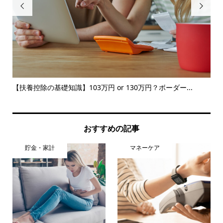


前後
【扶養控除の基礎知識】103万円 or 130万円？ボーダー...
住
何円.
おすすめの記事
貯金・家計
マネーケア