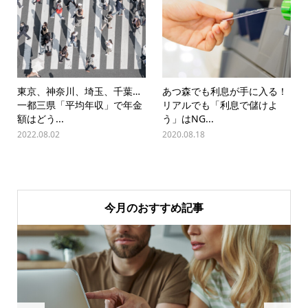
東京、神奈川、埼玉、千葉…
あつ森でも利息が手に入る！
一都三県「平均年収」で年金
リアルでも「利息で儲けよ
額はどう...
う」はNG...
2022.08.02
2020.08.18
今月のおすすめ記事