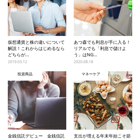
仮想通貨と株の違いについて
あつ森でも利息が手に入る！
解説！これからはじめるなら
リアルでも「利息で儲けよ
どちらが...
う」はNG...
2019.03.12
2020.08.18
投資商品
マネーケア
金銭信託デビュー 金銭信託
支出が増える年末年始こそ節