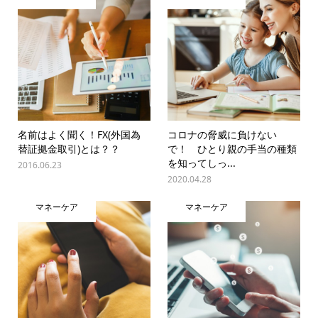
名前はよく聞く！FX(外国為
コロナの脅威に負けない
替証拠金取引)とは？？
で！ ひとり親の手当の種類
を知ってしっ...
2016.06.23
2020.04.28
マネーケア
マネーケア