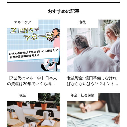
おすすめの記事
マネーケア
老後
【Z世代のマネー学】日本人
老後資金1億円準備しなけれ
の資産は20年でいくら増...
ばならないはウソ？ホント...
税金
年金・社会保険