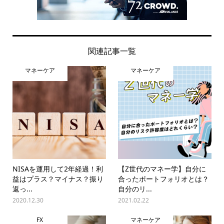
関連記事一覧
マネーケア
マネーケア
NISAを運用して2年経過！利
【Z世代のマネー学】自分に
益はプラス？マイナス？振り
合ったポートフォリオとは？
返っ...
自分のリ...
2020.12.30
2021.02.22
FX
マネーケア