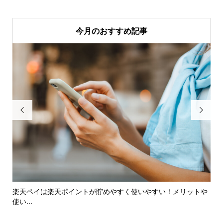
今月のおすすめ記事


を
楽天ペイは楽天ポイントが貯めやすく使いやすい！メリットや
自
使い...