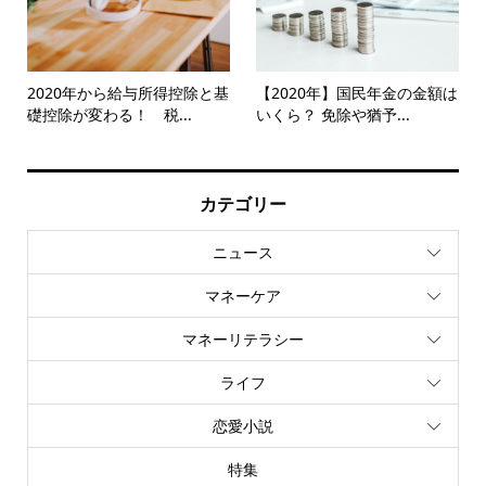
2020年から給与所得控除と基
【2020年】国民年金の金額は
礎控除が変わる！ 税...
いくら？ 免除や猶予...
カテゴリー
ニュース
マネーケア
マネーリテラシー
ライフ
恋愛小説
特集