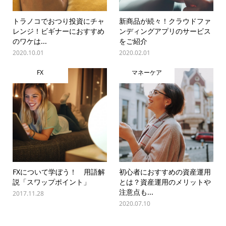
トラノコでおつり投資にチャ
新商品が続々！クラウドファ
レンジ！ビギナーにおすすめ
ンディングアプリのサービス
のワケは...
をご紹介
2020.10.01
2020.02.01
FX
マネーケア
FXについて学ぼう！ 用語解
初心者におすすめの資産運用
説「スワップポイント」
とは？資産運用のメリットや
注意点も...
2017.11.28
2020.07.10