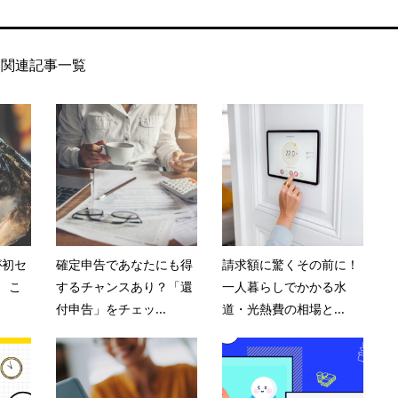
関連記事一覧
が初セ
確定申告であなたにも得
請求額に驚くその前に！
 こ
するチャンスあり？「還
一人暮らしでかかる水
付申告」をチェッ...
道・光熱費の相場と...