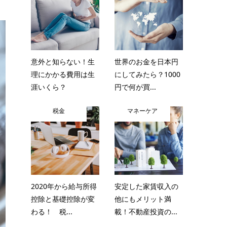
意外と知らない！生
世界のお金を日本円
理にかかる費用は生
にしてみたら？1000
涯いくら？
円で何が買...
税金
マネーケア
2020年から給与所得
安定した家賃収入の
控除と基礎控除が変
他にもメリット満
わる！ 税...
載！不動産投資の...