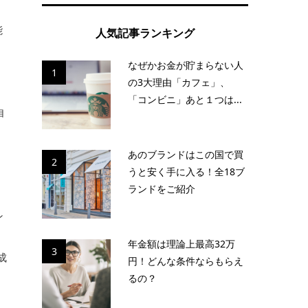
能
人気記事ランキング
なぜかお金が貯まらない人
1
の3大理由「カフェ」、
「コンビニ」あと１つは...
自
あのブランドはこの国で買
2
うと安く手に入る！全18ブ
ランドをご紹介
ン
年金額は理論上最高32万
3
成
円！どんな条件ならもらえ
るの？