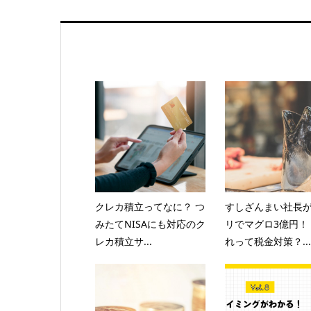
クレカ積立ってなに？ つ
すしざんまい社長
みたてNISAにも対応のク
リでマグロ3億円！
レカ積立サ...
れって税金対策？...