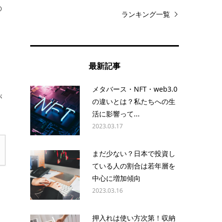
の
ランキング一覧
運
最新記事
メタバース・NFT・web3.0
が
の違いとは？私たちへの生
活に影響って...
2023.03.17
まだ少ない？日本で投資し
ている人の割合は若年層を
中心に増加傾向
2023.03.16
押入れは使い方次第！収納