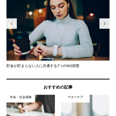


法
貯金が貯まらない人に共通する7つのNG習慣
【
は..
おすすめの記事
年金・社会保険
マネーケア