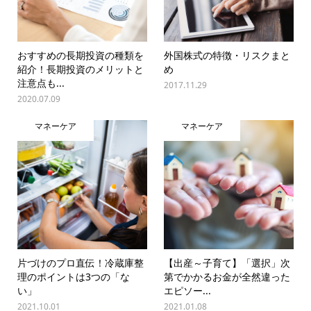
おすすめの長期投資の種類を
外国株式の特徴・リスクまと
紹介！長期投資のメリットと
め
注意点も...
2017.11.29
2020.07.09
マネーケア
マネーケア
片づけのプロ直伝！冷蔵庫整
【出産～子育て】「選択」次
理のポイントは3つの「な
第でかかるお金が全然違った
い」
エピソー...
2021.10.01
2021.01.08