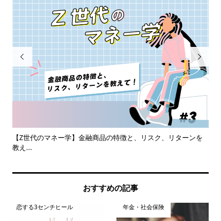


活用
【Z世代のマネー学】金融商品の特徴と、リスク、リターンを
決
教え...
かる.
おすすめの記事
恋する3センチヒール
年金・社会保険