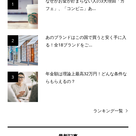
なぜかお金が貯まらない人の3大理由「カ
1
フェ」、「コンビニ」あ...
あのブランドはこの国で買うと安く手に入
2
る！全18ブランドをご...
年金額は理論上最高32万円！どんな条件な
3
らもらえるの？
ランキング一覧