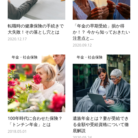
転職時の健康保険の手続きで
「年金の早期受給」損か得
大失敗！その落とし穴とは
か！？ 今から知っておきたい
注意点と...
2020.12.17
2020.09.12
年金・社会保険
年金・社会保険
100年時代に合わせた保険？
遺族年金とは？妻が受給でき
「トンチン年金」とは
る金額や受給資格について徹
底解説
2018.05.01
2020.05.24