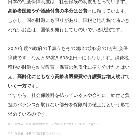
日本の社会保障制度は、社会保険の制度をとっています。
高齢者医療や介護給付費の半分は公費
に頼っています。
※1
しかし、国の財源にも限りがあり、国税と地方税で賄いき
れないお金は、国債を発行してしのいでいる状態です。
2020年度の政府の予算うちその歳出の約3分の1が社会保
障費です。なんと35兆8,608億円
にもなります。消費税
※2
増税の財源を幼児教育・保育の無償化に振り分けたとはい
え、
高齢化にともなう高齢者医療費や介護費は増え続けて
いく一方
です。
ですから、社会保険料を払っている人や会社に、給付と負
担のバランスが取れない部分を保険料の値上げという形で
求めているのです。
※1：財務省「社会保障の費用と、その財源はどのように変化してきた？」
※2：財務省「令和２年度予算のポイント」