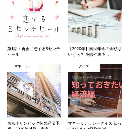
第1話：再会／恋する3センチ
【2020年】国民年金の金額は
ヒール
いくら？ 免除や猶予...
マネーケア
クイズ
東京オリンピック後の経済予
マネーリテラシークイズ 知っ
想 2020年以降、東京...
ておきたい経済編Vol...