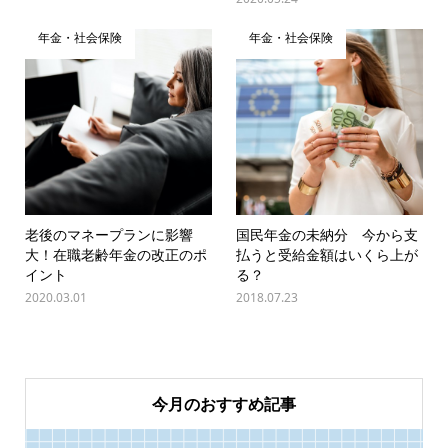
年金・社会保険
年金・社会保険
老後のマネープランに影響
国民年金の未納分 今から支
大！在職老齢年金の改正のポ
払うと受給金額はいくら上が
イント
る？
2020.03.01
2018.07.23
今月のおすすめ記事