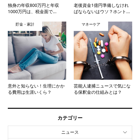
独身の年収800万円と年収
老後資金1億円準備しなけれ
1000万円は、税金面で...
ばならないはウソ？ホント...
貯金・家計
マネーケア
意外と知らない！生理にかか
芸能人逮捕ニュースで気にな
る費用は生涯いくら？
る保釈金の仕組みとは？
カテゴリー
ニュース