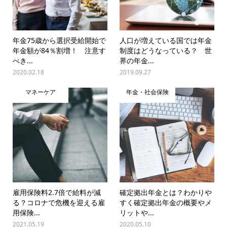
年金75歳から選択受給開始で
人口が増えている国では年金
年金額が84％割増！ 注意す
制度はどうなっている？ 世
べき...
界の年金...
2020.02.18
2019.09.27
マネーケア
年金・社会保険
雇用保険料2.7倍で給料が減
確定拠出年金とは？わかりや
る？コロナで危機を迎える雇
すく確定拠出年金の概要やメ
用保険...
リットや...
2021.05.19
2020.05.10