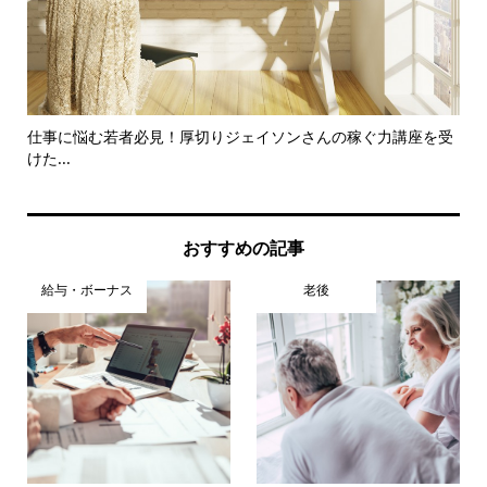
.
仕事に悩む若者必見！厚切りジェイソンさんの稼ぐ力講座を受
新
けた...
おすすめの記事
給与・ボーナス
老後