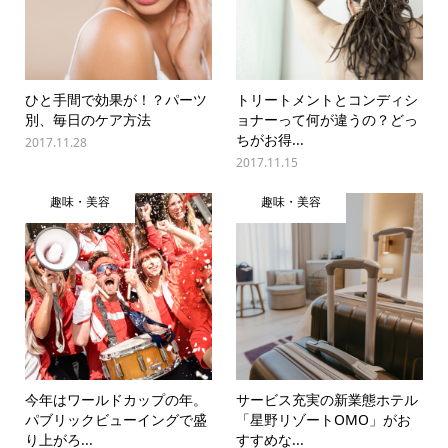
ひと手間で効果が！？パーツ
トリートメントとコンディシ
別、毎日のケア方法
ョナーって何が違うの？どっ
ちがお得...
2017.11.28
2017.11.15
趣味・美容
趣味・美容
今年はワールドカップの年。
サービス充実の新業態ホテル
パブリックビューイングで盛
「星野リゾートOMO」がお
り上がろ...
すすめな...