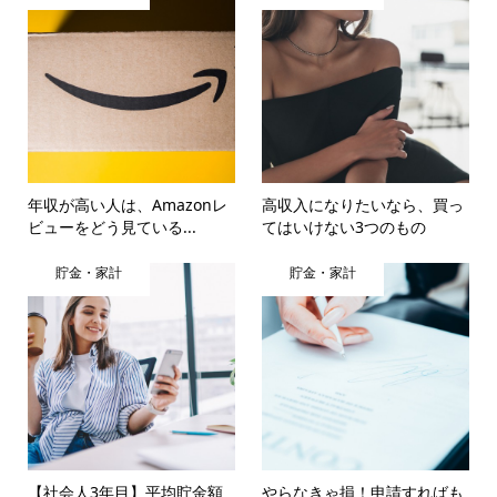
年収が高い人は、Amazonレ
高収入になりたいなら、買っ
ビューをどう見ている...
てはいけない3つのもの
貯金・家計
貯金・家計
【社会人3年目】平均貯金額
やらなきゃ損！申請すればも