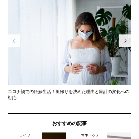


コロナ禍での妊娠生活！里帰りを決めた理由と家計の変化への
Go
対応...
おすすめの記事
ライフ
マネーケア