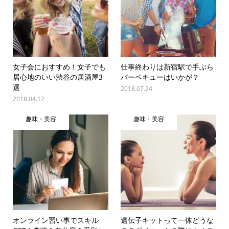
女子会におすすめ！女子でも
仕事終わりは新宿駅で手ぶら
居心地のいい渋谷の居酒屋3
バーベキューはいかが？
選
2018.07.24
2018.04.12
趣味・美容
趣味・美容
オンライン習い事でスキル
遺伝子キットって一体どうな