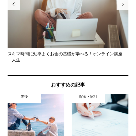


超え
スキマ時間に効率よくお金の基礎が学べる！オンライン講座
不動
「人生...
おすすめの記事
老後
貯金・家計