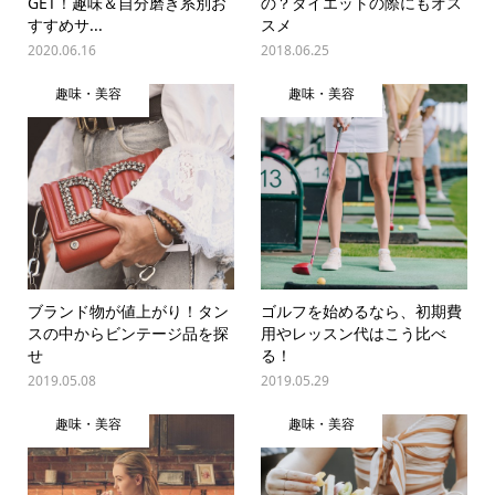
GET！趣味＆自分磨き系別お
の？ダイエットの際にもオス
すすめサ...
スメ
2020.06.16
2018.06.25
趣味・美容
趣味・美容
ブランド物が値上がり！タン
ゴルフを始めるなら、初期費
スの中からビンテージ品を探
用やレッスン代はこう比べ
せ
る！
2019.05.08
2019.05.29
趣味・美容
趣味・美容