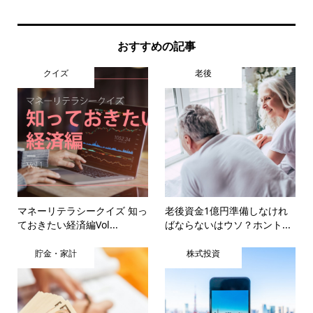
おすすめの記事
クイズ
老後
マネーリテラシークイズ 知っ
老後資金1億円準備しなけれ
ておきたい経済編Vol...
ばならないはウソ？ホント...
貯金・家計
株式投資