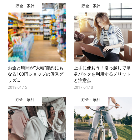
貯金・家計
貯金・家計
お金と時間が“大幅”節約にも
上手に使おう！引っ越しで単
なる100円ショップの優秀グ
身パックを利用するメリット
ッズ...
と注意点
2019.01.15
2017.04.13
貯金・家計
貯金・家計