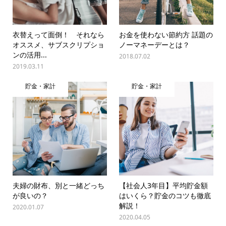
衣替えって面倒！ それなら
お金を使わない節約方 話題の
オススメ、サブスクリプショ
ノーマネーデーとは？
ンの活用...
2018.07.02
2019.03.11
貯金・家計
貯金・家計
夫婦の財布、別と一緒どっち
【社会人3年目】平均貯金額
が良いの？
はいくら？貯金のコツも徹底
解説！
2020.01.07
2020.04.05