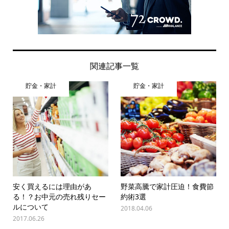
関連記事一覧
貯金・家計
貯金・家計
安く買えるには理由があ
野菜高騰で家計圧迫！食費節
る！？お中元の売れ残りセー
約術3選
ルについて
2018.04.06
2017.06.26