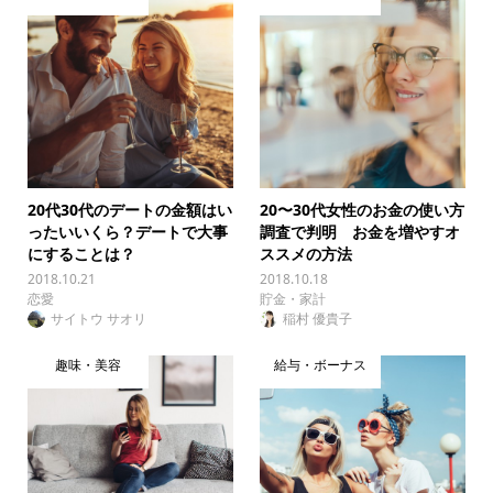
20代30代のデートの金額はい
20〜30代女性のお金の使い方
ったいいくら？デートで大事
調査で判明 お金を増やすオ
にすることは？
ススメの方法
2018.10.21
2018.10.18
恋愛
貯金・家計
サイトウ サオリ
稲村 優貴子
趣味・美容
給与・ボーナス