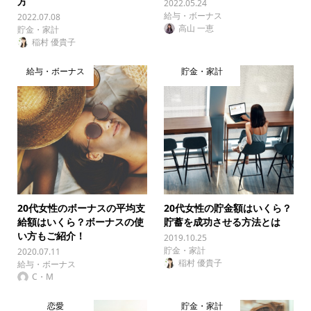
方
2022.05.24
給与・ボーナス
2022.07.08
高山 一恵
貯金・家計
稲村 優貴子
給与・ボーナス
貯金・家計
20代女性のボーナスの平均支
20代女性の貯金額はいくら？
給額はいくら？ボーナスの使
貯蓄を成功させる方法とは
い方もご紹介！
2019.10.25
貯金・家計
2020.07.11
稲村 優貴子
給与・ボーナス
C・M
恋愛
貯金・家計