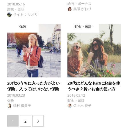
給与・ボーナス
2018.05.16
黒須 かおり
趣味・美容
サイトウ サオリ
保険
貯金・家計
20代のうちに入った方がよい
20代はどんなものにお金を使
保険、入ってはいけない保険
うべき？賢いお金の使い方
2018.03.28
2018.03.12
保険
貯金・家計
稲村 優貴子
佐々木 愛子
1
2
