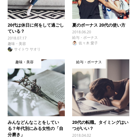
20代は休日に何をして過ごし
夏のボーナス 20代の使い方
ている？
2018.06.20
給与・ボーナス
2018.07.17
佐々木 愛子
趣味・美容
サイトウ サオリ
趣味・美容
給与・ボーナス
みんなどんなことをしてい
20代の転職。タイミングはい
る？年代別にみる女性の「自
つがいい？
分磨き」
2018.04.02