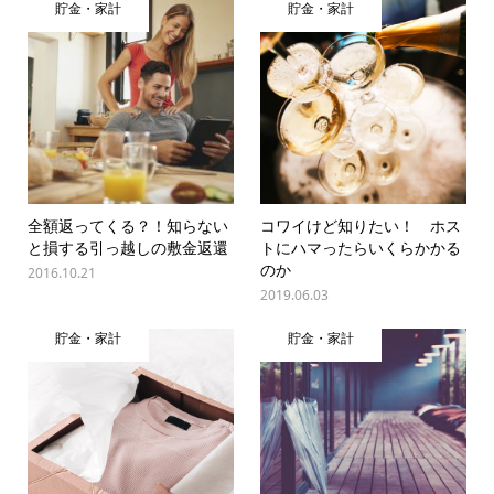
貯金・家計
貯金・家計
全額返ってくる？！知らない
コワイけど知りたい！ ホス
と損する引っ越しの敷金返還
トにハマったらいくらかかる
のか
2016.10.21
2019.06.03
貯金・家計
貯金・家計