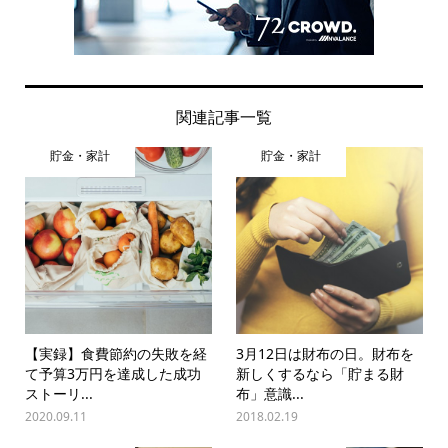
関連記事一覧
貯金・家計
貯金・家計
【実録】食費節約の失敗を経
3月12日は財布の日。財布を
て予算3万円を達成した成功
新しくするなら「貯まる財
ストーリ...
布」意識...
2020.09.11
2018.02.19