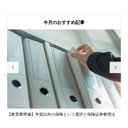
今月のおすすめ記事


【教育費準備】学資以外の保険という選択と保険証券整理法
厚
シ..