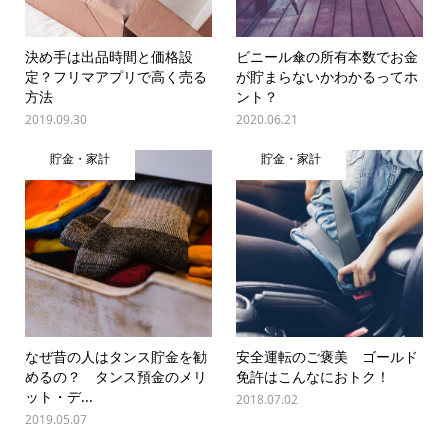
決め手は出品時間と価格設
ビニール傘の所有本数でお金
定？フリマアプリで高く売る
が貯まらないかわかるってホ
方法
ント？
2019.09.30
2020.06.21
貯金・家計
貯金・家計
なぜ昔の人はタンス貯金を勧
安全運転のご褒美 ゴールド
めるの？ タンス預金のメリ
免許はこんなにおトク！
ット・デ...
2018.07.02
2019.05.07