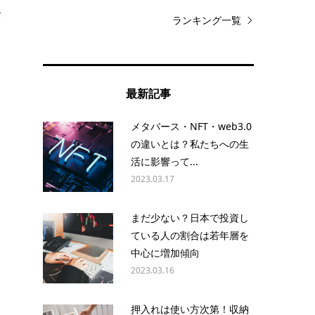
バ
ランキング一覧
最新記事
メタバース・NFT・web3.0
の違いとは？私たちへの生
活に影響って...
2023.03.17
も
まだ少ない？日本で投資し
ている人の割合は若年層を
中心に増加傾向
2023.03.16
押入れは使い方次第！収納