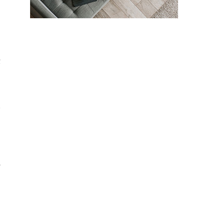
に
仕
人
の
り