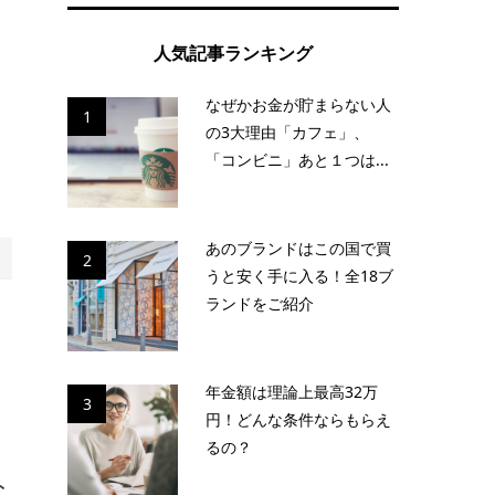
人気記事ランキング
なぜかお金が貯まらない人
1
の3大理由「カフェ」、
「コンビニ」あと１つは...
あのブランドはこの国で買
2
うと安く手に入る！全18ブ
ランドをご紹介
ッ
年金額は理論上最高32万
3
円！どんな条件ならもらえ
るの？
ト