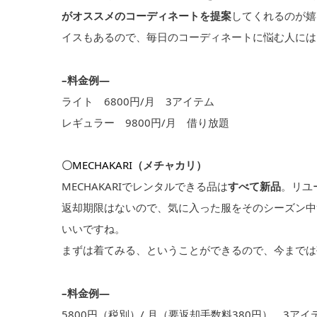
がオススメのコーディネートを提案
してくれるのが嬉
イスもあるので、毎日のコーディネートに悩む人には
–料金例—
ライト 6800円/月 3アイテム
レギュラー 9800円/月 借り放題
〇
MECHAKARI
（メチャカリ）
MECHAKARIでレンタルできる品は
すべて新品
。リユ
返却期限はないので、気に入った服をそのシーズン中
いいですね。
まずは着てみる、ということができるので、今までは
–料金例—
5800円（税別）/ 月（要返却手数料380円） 3アイ