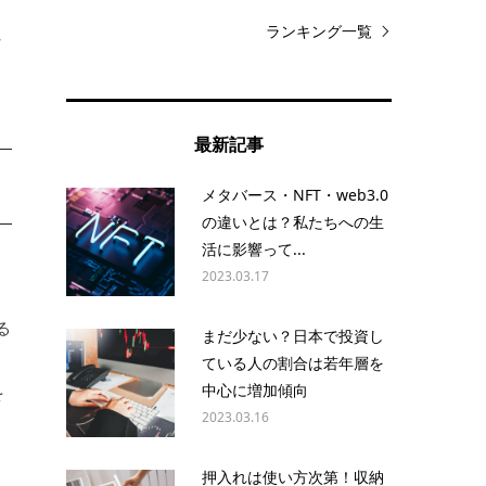
ランキング一覧
れ
最新記事
メタバース・NFT・web3.0
の違いとは？私たちへの生
活に影響って...
。
2023.03.17
き
る
まだ少ない？日本で投資し
ている人の割合は若年層を
中心に増加傾向
を
2023.03.16
。
押入れは使い方次第！収納