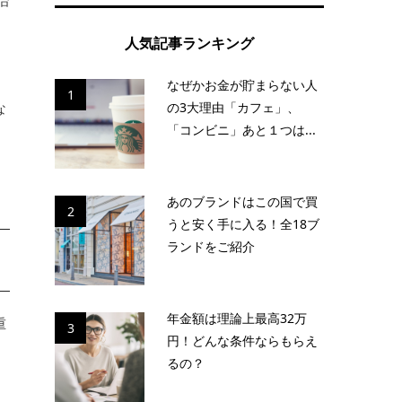
治
人気記事ランキング
なぜかお金が貯まらない人
1
の3大理由「カフェ」、
な
「コンビニ」あと１つは...
あのブランドはこの国で買
2
うと安く手に入る！全18ブ
ランドをご紹介
年金額は理論上最高32万
重
3
円！どんな条件ならもらえ
るの？