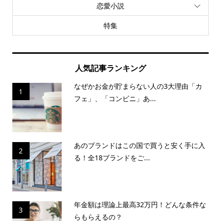
恋愛小説
特集
人気記事ランキング
なぜかお金が貯まらない人の3大理由「カ
1
フェ」、「コンビニ」あ...
あのブランドはこの国で買うと安く手に入
2
る！全18ブランドをご...
年金額は理論上最高32万円！どんな条件な
3
らもらえるの？