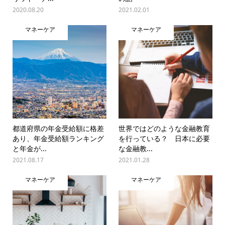
2020.08.20
2021.02.01
マネーケア
マネーケア
都道府県の年金受給額に格差
世界ではどのような金融教育
あり、年金受給額ランキング
を行っている？ 日本に必要
と年金が...
な金融教...
2021.08.17
2021.01.28
マネーケア
マネーケア