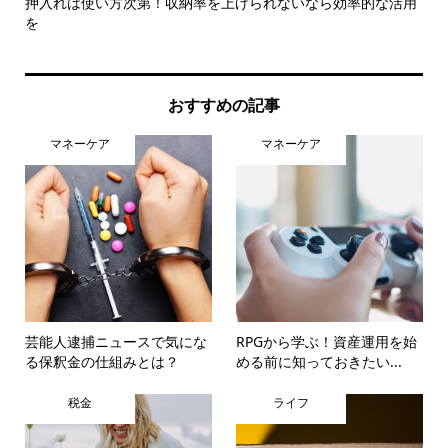
押入れは使い方次第！収納率を上げられないなら効率的な活用
お
を
のこ.
おすすめの記事
マネーケア
マネーケア
芸能人逮捕ニュースで気にな
RPGから学ぶ！資産運用を始
る保釈金の仕組みとは？
める前に知っておきたい...
税金
ライフ