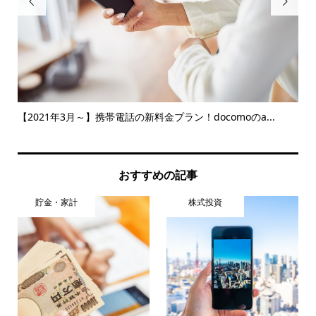


か
【2021年3月～】携帯電話の新料金プラン！docomoのa...
マ
中
おすすめの記事
貯金・家計
株式投資