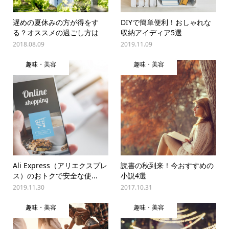
遅めの夏休みの方が得をす
DIYで簡単便利！おしゃれな
る？オススメの過ごし方は
収納アイディア5選
2018.08.09
2019.11.09
趣味・美容
趣味・美容
Ali Express（アリエクスプレ
読書の秋到来！今おすすめの
ス）のおトクで安全な使...
小説4選
2019.11.30
2017.10.31
趣味・美容
趣味・美容