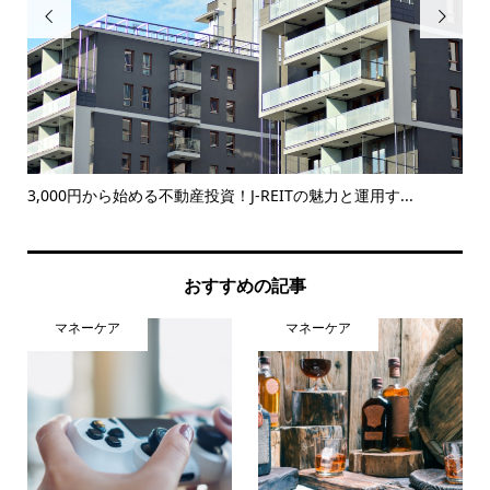


体験
3,000円から始める不動産投資！J-REITの魅力と運用す...
マ
中
おすすめの記事
マネーケア
マネーケア