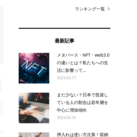
ランキング一覧
最新記事
メタバース・NFT・web3.0
の違いとは？私たちへの生
活に影響って...
2023.03.17
まだ少ない？日本で投資し
ている人の割合は若年層を
中心に増加傾向
2023.03.16
押入れは使い方次第！収納