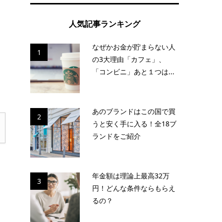
人気記事ランキング
チ
し
なぜかお金が貯まらない人
1
の3大理由「カフェ」、
「コンビニ」あと１つは...
あのブランドはこの国で買
2
うと安く手に入る！全18ブ
ランドをご紹介
年金額は理論上最高32万
3
円！どんな条件ならもらえ
るの？