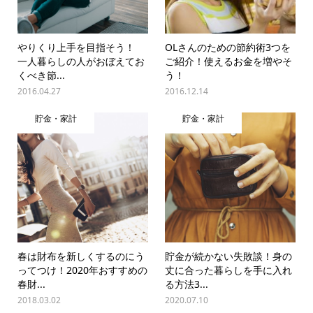
やりくり上手を目指そう！
OLさんのための節約術3つを
一人暮らしの人がおぼえてお
ご紹介！使えるお金を増やそ
くべき節...
う！
2016.04.27
2016.12.14
貯金・家計
貯金・家計
春は財布を新しくするのにう
貯金が続かない失敗談！身の
ってつけ！2020年おすすめの
丈に合った暮らしを手に入れ
春財...
る方法3...
2018.03.02
2020.07.10