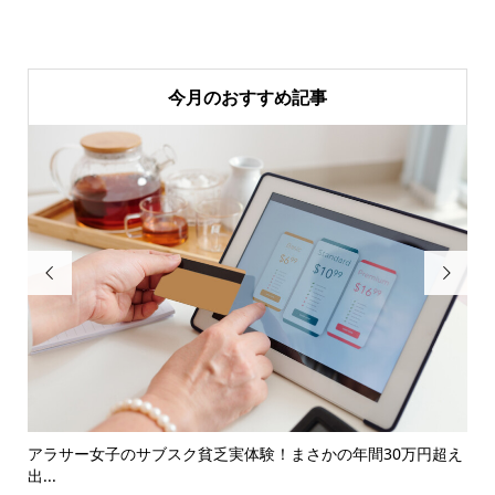
今月のおすすめ記事


整理
アラサー女子のサブスク貧乏実体験！まさかの年間30万円超え
ス
出...
き..