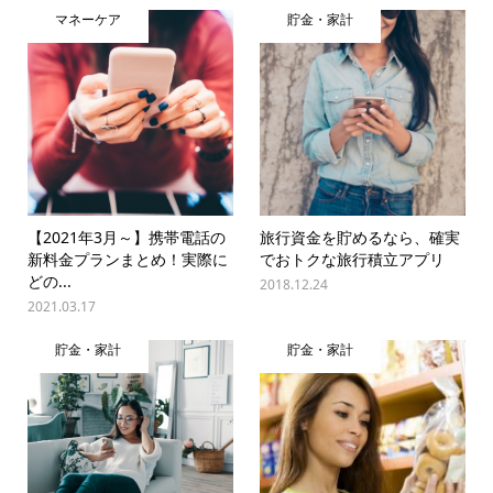
マネーケア
貯金・家計
【2021年3月～】携帯電話の
旅行資金を貯めるなら、確実
新料金プランまとめ！実際に
でおトクな旅行積立アプリ
どの...
2018.12.24
2021.03.17
貯金・家計
貯金・家計