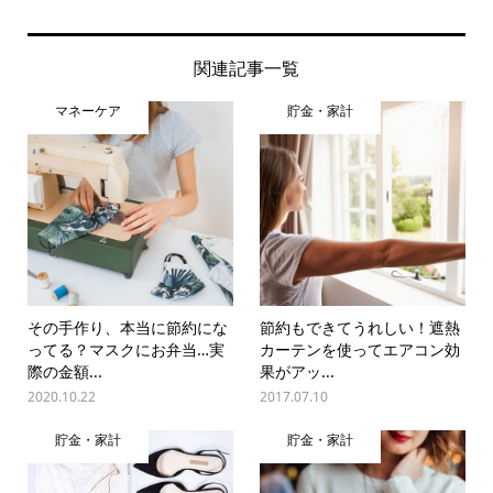
関連記事一覧
マネーケア
貯金・家計
その手作り、本当に節約にな
節約もできてうれしい！遮熱
ってる？マスクにお弁当…実
カーテンを使ってエアコン効
際の金額...
果がアッ...
2020.10.22
2017.07.10
貯金・家計
貯金・家計