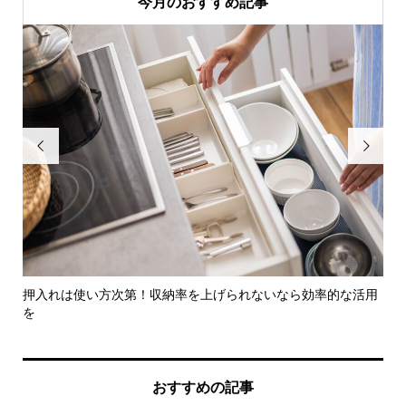
今月のおすすめ記事


ト
押入れは使い方次第！収納率を上げられないなら効率的な活用
3
を
め
おすすめの記事