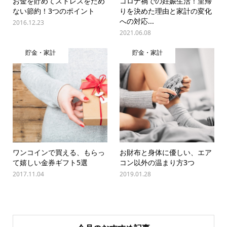
お金を貯めてストレスをため
コロナ禍での妊娠生活！里帰
ない節約！3つのポイント
りを決めた理由と家計の変化
への対応...
2016.12.23
2021.06.08
貯金・家計
貯金・家計
ワンコインで買える、もらっ
お財布と身体に優しい、エア
て嬉しい金券ギフト5選
コン以外の温まり方3つ
2017.11.04
2019.01.28