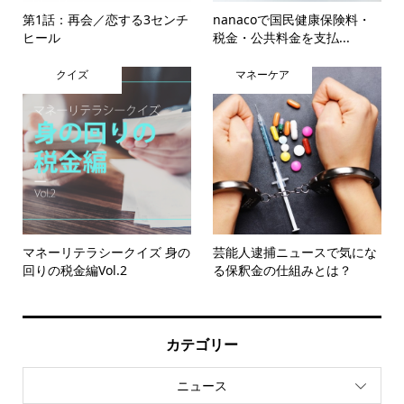
第1話：再会／恋する3センチ
nanacoで国民健康保険料・
ヒール
税金・公共料金を支払...
クイズ
マネーケア
マネーリテラシークイズ 身の
芸能人逮捕ニュースで気にな
回りの税金編Vol.2
る保釈金の仕組みとは？
カテゴリー
ニュース