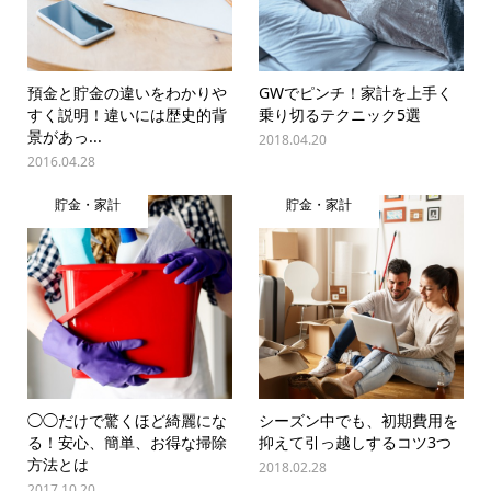
預金と貯金の違いをわかりや
GWでピンチ！家計を上手く
すく説明！違いには歴史的背
乗り切るテクニック5選
景があっ...
2018.04.20
2016.04.28
貯金・家計
貯金・家計
◯◯だけで驚くほど綺麗にな
シーズン中でも、初期費用を
る！安心、簡単、お得な掃除
抑えて引っ越しするコツ3つ
方法とは
2018.02.28
2017.10.20