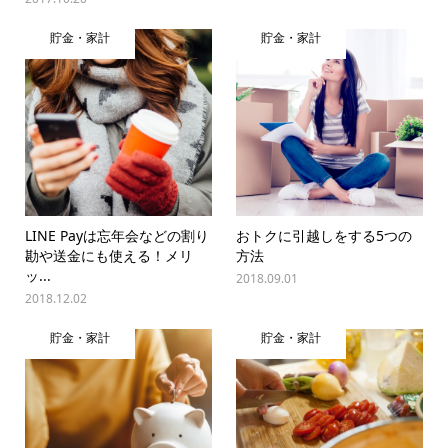
貯金・家計
貯金・家計
LINE Payは忘年会などの割り
おトクに引越しをする5つの
勘や送金にも使える！メリ
方法
ッ...
2018.09.01
2018.12.02
貯金・家計
貯金・家計