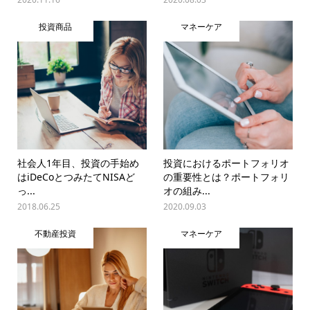
投資商品
マネーケア
社会人1年目、投資の手始め
投資におけるポートフォリオ
はiDeCoとつみたてNISAど
の重要性とは？ポートフォリ
っ...
オの組み...
2018.06.25
2020.09.03
不動産投資
マネーケア