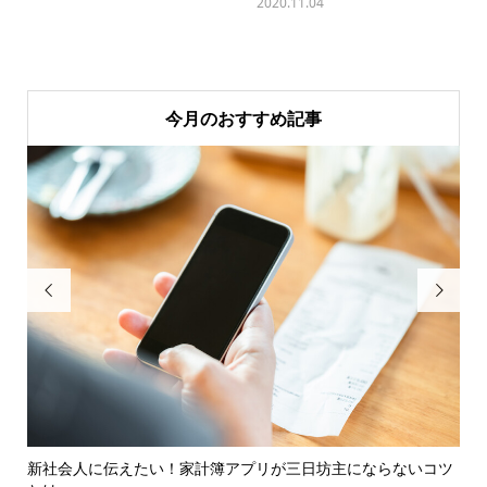
2020.11.04
今月のおすすめ記事


がわ
新社会人に伝えたい！家計簿アプリが三日坊主にならないコツ
年