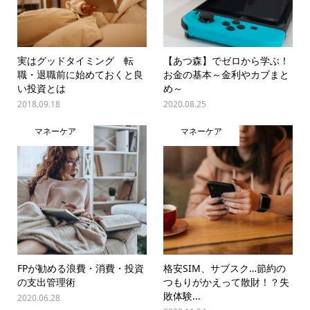
実はグッドタイミング 転
【あつ森】でゼロから学ぶ！
職・退職前に始めておくと良
お金の基本～金利やカブまと
い投資とは
め～
2018.09.18
2020.08.25
マネーケア
マネーケア
FPが勧める浪費・消費・投資
格安SIM、サブスク…節約の
の支出管理術
つもりがかえって散財！？失
敗体験...
2020.06.28