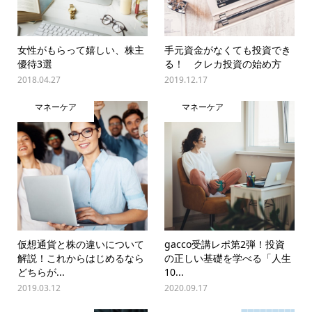
女性がもらって嬉しい、株主
手元資金がなくても投資でき
優待3選
る！ クレカ投資の始め方
2018.04.27
2019.12.17
マネーケア
マネーケア
仮想通貨と株の違いについて
gacco受講レポ第2弾！投資
解説！これからはじめるなら
の正しい基礎を学べる「人生
どちらが...
10...
2019.03.12
2020.09.17