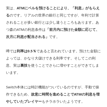
実は、
ATMにベルを預けることにより、「利息」がもらえ
る
のです。リアルの世界の銀行と同じですが、年利で計算
されることが多い銀行とは少し違うところもあります。あ
つ森のATMの利息条件は
「前月内に預けた金額に応じて、
次月に利息が配当される」
です。
噂では
利率は0.5％
であると言われています。預けた金額に
よっては、かなり大儲けできる利率です。そしてこの利
息、実は
裏技
を使うことでさらに増やすことができてしま
います。
Switch本体には時計機能がついているのですが、手動で操
作できるため、
故意に時間を進めることでATMの利息を増
やしていたプレイヤー
もチラホラいたようです。