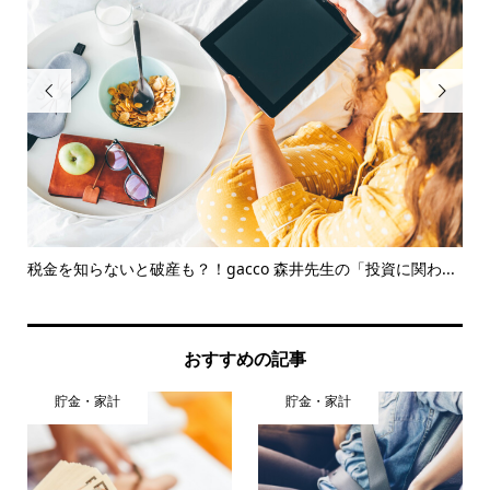


対
税金を知らないと破産も？！gacco 森井先生の「投資に関わ...
つ
ネ..
おすすめの記事
貯金・家計
貯金・家計