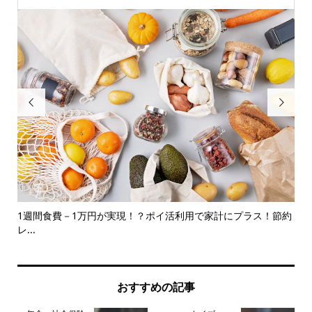


1週間食費－1万円が実現！？ポイ活利用で家計にプラス！節約
お
レ...
由
おすすめの記事