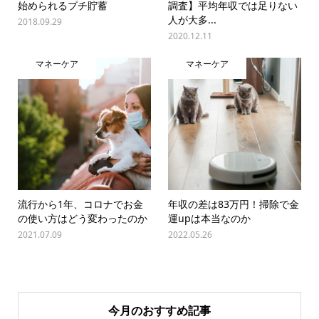
始められるプチ貯蓄
調査】平均年収では足りない
人が大多...
2018.09.29
2020.12.11
マネーケア
マネーケア
流行から1年、コロナでお金
年収の差は83万円！掃除で金
の使い方はどう変わったのか
運upは本当なのか
2021.07.09
2022.05.26
今月のおすすめ記事