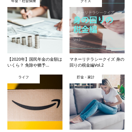
年金・社会保険
クイズ
【2020年】国民年金の金額は
マネーリテラシークイズ 身の
いくら？ 免除や猶予...
回りの税金編Vol.2
ライフ
貯金・家計