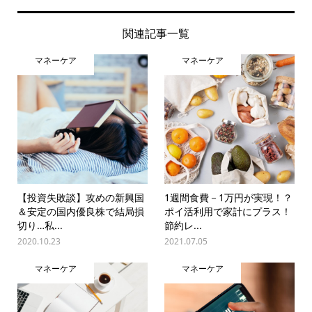
関連記事一覧
マネーケア
マネーケア
【投資失敗談】攻めの新興国
1週間食費－1万円が実現！？
＆安定の国内優良株で結局損
ポイ活利用で家計にプラス！
切り…私...
節約レ...
2020.10.23
2021.07.05
マネーケア
マネーケア