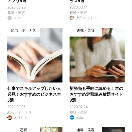
アプリ4選
ッズ4選
2020.05.22
2020.03.11
趣味・美容
趣味・美容
nino
上田テントウ
給与・ボーナス
趣味・美容
仕事でスキルアップしたい人
新発売も手軽に読める！本の
必見！おすすめのビジネス本
おすすめ定額読み放題サイト
5選
3選
2020.03.06
2020.02.24
給与・ボーナス
趣味・美容
大谷りえ
nobii
恋愛
趣味・美容