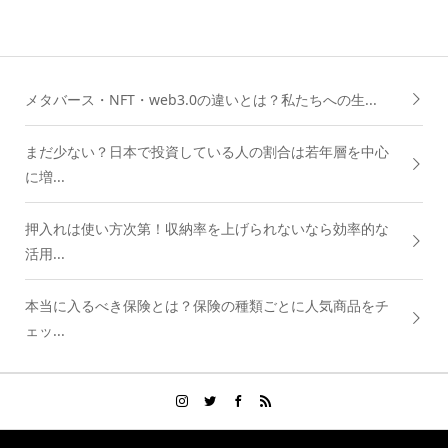
メタバース・NFT・web3.0の違いとは？私たちへの生...
まだ少ない？日本で投資している人の割合は若年層を中心
に増...
押入れは使い方次第！収納率を上げられないなら効率的な
活用...
本当に入るべき保険とは？保険の種類ごとに人気商品をチ
ェッ...