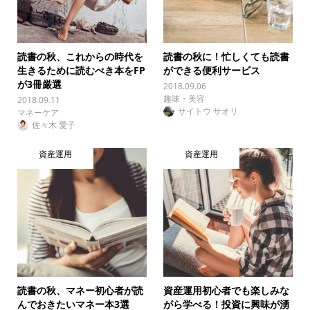
読書の秋、これからの時代を
読書の秋に！忙しくても読書
生きるために読むべき本をFP
ができる便利サービス
が3冊厳選
2018.09.06
趣味・美容
2018.09.11
サイトウ サオリ
マネーケア
佐々木 愛子
資産運用
資産運用
読書の秋、マネー初心者が読
資産運用初心者でも楽しみな
んでおきたいマネー本3選
がら学べる！投資に興味が湧